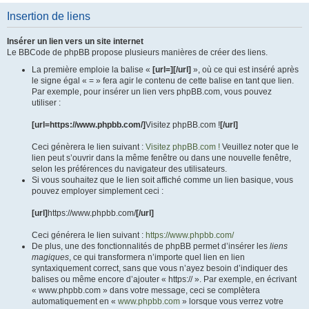
Insertion de liens
Insérer un lien vers un site internet
Le BBCode de phpBB propose plusieurs manières de créer des liens.
La première emploie la balise «
[url=][/url]
», où ce qui est inséré après
le signe égal « = » fera agir le contenu de cette balise en tant que lien.
Par exemple, pour insérer un lien vers phpBB.com, vous pouvez
utiliser :
[url=https://www.phpbb.com/]
Visitez phpBB.com !
[/url]
Ceci génèrera le lien suivant :
Visitez phpBB.com !
Veuillez noter que le
lien peut s’ouvrir dans la même fenêtre ou dans une nouvelle fenêtre,
selon les préférences du navigateur des utilisateurs.
Si vous souhaitez que le lien soit affiché comme un lien basique, vous
pouvez employer simplement ceci :
[url]
https://www.phpbb.com/
[/url]
Ceci générera le lien suivant :
https://www.phpbb.com/
De plus, une des fonctionnalités de phpBB permet d’insérer les
liens
magiques
, ce qui transformera n’importe quel lien en lien
syntaxiquement correct, sans que vous n’ayez besoin d’indiquer des
balises ou même encore d’ajouter « https:// ». Par exemple, en écrivant
« www.phpbb.com » dans votre message, ceci se complètera
automatiquement en «
www.phpbb.com
» lorsque vous verrez votre