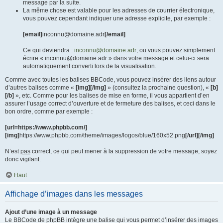
message par la suite.
La même chose est valable pour les adresses de courrier électronique,
vous pouvez cependant indiquer une adresse explicite, par exemple :
[email]
inconnu@domaine.adr
[/email]
Ce qui deviendra :
inconnu@domaine.adr
, ou vous pouvez simplement
écrire « inconnu@domaine.adr » dans votre message et celui-ci sera
automatiquement converti lors de la visualisation.
Comme avec toutes les balises BBCode, vous pouvez insérer des liens autour
d’autres balises comme «
[img][/img]
» (consultez la prochaine question), «
[b]
[/b]
», etc. Comme pour les balises de mise en forme, il vous appartient d’en
assurer l’usage correct d’ouverture et de fermeture des balises, et ceci dans le
bon ordre, comme par exemple :
[url=https://www.phpbb.com/]
[img]
https://www.phpbb.com/theme/images/logos/blue/160x52.png
[/url][/img]
N’est
pas
correct, ce qui peut mener à la suppression de votre message, soyez
donc vigilant.
Haut
Affichage d’images dans les messages
Ajout d’une image à un message
Le BBCode de phpBB intègre une balise qui vous permet d’insérer des images