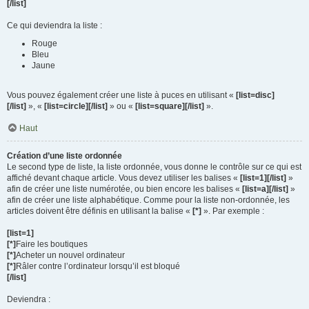
[/list]
Ce qui deviendra la liste :
Rouge
Bleu
Jaune
Vous pouvez également créer une liste à puces en utilisant «
[list=disc]
[/list]
», «
[list=circle][/list]
» ou «
[list=square][/list]
».
Haut
Création d’une liste ordonnée
Le second type de liste, la liste ordonnée, vous donne le contrôle sur ce qui est
affiché devant chaque article. Vous devez utiliser les balises «
[list=1][/list]
»
afin de créer une liste numérotée, ou bien encore les balises «
[list=a][/list]
»
afin de créer une liste alphabétique. Comme pour la liste non-ordonnée, les
articles doivent être définis en utilisant la balise «
[*]
». Par exemple :
[list=1]
[*]
Faire les boutiques
[*]
Acheter un nouvel ordinateur
[*]
Râler contre l’ordinateur lorsqu’il est bloqué
[/list]
Deviendra :