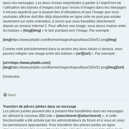
dans vos messages. Les deux choses importantes à garder à l’esprit lors de
l’utilisation des balises d’images sont que l’excès d’images dans les messages
n’est pas apprécié par la plupart des d’utilisateurs et que l’image que vous
souhaitez afficher doit être déjà disponible en ligne (elle ne peut pas exister
seulement sur votre ordinateur, à moins que vous travailliez directement
depuis un serveur internet !). Pour afficher une image, vous devez insérer entre
les balises «
[img][/img]
» le lien pointant vers l’image. Par exemple :
[img]
https://www.phpbb.com/theme/images/logos/blue/160x52.png
[/img]
Comme noté précédemment dans la section des liens située ci-dessus, vous
pouvez intégrer une image entre des balises «
[url][/url]
». Par exemple :
[url=https://www.phpbb.com/]
[img]
https://www.phpbb.com/theme/images/logos/blue/160x52.png
[/img][/url]
Deviendra :
Haut
Transfert de pièces jointes dans un message
Les pièces jointes peuvent dès à présent être transférées dans les messages
en utilisant le nouveau BBCode «
[attachment=][/attachment]
», si cette
fonctionnalité a été activée par les administrateurs du forum et si vous en avez
les permissions appropriées. Pour transférer des pièces jointes en ligne,