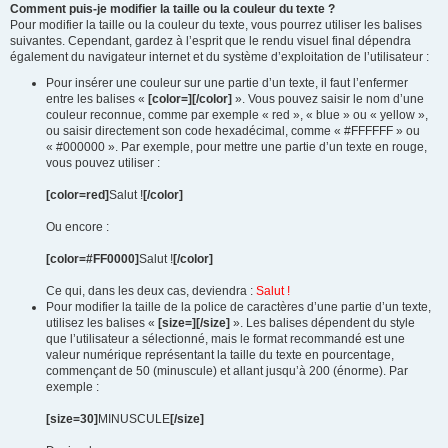
Comment puis-je modifier la taille ou la couleur du texte ?
Pour modifier la taille ou la couleur du texte, vous pourrez utiliser les balises
suivantes. Cependant, gardez à l’esprit que le rendu visuel final dépendra
également du navigateur internet et du système d’exploitation de l’utilisateur :
Pour insérer une couleur sur une partie d’un texte, il faut l’enfermer
entre les balises «
[color=][/color]
». Vous pouvez saisir le nom d’une
couleur reconnue, comme par exemple « red », « blue » ou « yellow »,
ou saisir directement son code hexadécimal, comme « #FFFFFF » ou
« #000000 ». Par exemple, pour mettre une partie d’un texte en rouge,
vous pouvez utiliser :
[color=red]
Salut !
[/color]
Ou encore :
[color=#FF0000]
Salut !
[/color]
Ce qui, dans les deux cas, deviendra :
Salut !
Pour modifier la taille de la police de caractères d’une partie d’un texte,
utilisez les balises «
[size=][/size]
». Les balises dépendent du style
que l’utilisateur a sélectionné, mais le format recommandé est une
valeur numérique représentant la taille du texte en pourcentage,
commençant de 50 (minuscule) et allant jusqu’à 200 (énorme). Par
exemple :
[size=30]
MINUSCULE
[/size]