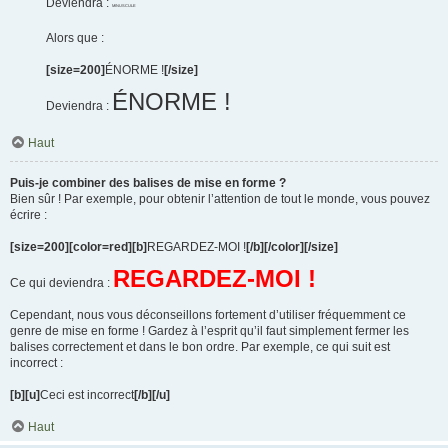
Deviendra :
MINUSCULE
Alors que :
[size=200]
ÉNORME !
[/size]
ÉNORME !
Deviendra :
Haut
Puis-je combiner des balises de mise en forme ?
Bien sûr ! Par exemple, pour obtenir l’attention de tout le monde, vous pouvez
écrire :
[size=200][color=red][b]
REGARDEZ-MOI !
[/b][/color][/size]
REGARDEZ-MOI !
Ce qui deviendra :
Cependant, nous vous déconseillons fortement d’utiliser fréquemment ce
genre de mise en forme ! Gardez à l’esprit qu’il faut simplement fermer les
balises correctement et dans le bon ordre. Par exemple, ce qui suit est
incorrect :
[b][u]
Ceci est incorrect
[/b][/u]
Haut