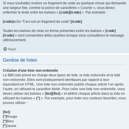
Si vous souhaitez insérer un fragment de code ou quelque chose qui demande
une largeur fixe, comme la police de caractères « Courier », vous devez
enfermer le texte entre les balises «
[code][/code]
». Par exemple :
[code]
echo "Ceci est un fragment de code";
[/code]
Toutes les balises de mise en forme présentes entre les balises «
[code]
[/code]
» sont conservées telles quelles lorsque vous consulterez le message
ultérieurement.
Haut
Genèse de listes
Création d’une liste non-ordonnée
Le BBCode prend en charge deux types de liste, la liste ordonnée et la liste
non-ordonnée. Elles sont pratiquement identiques par rapport à leur
équivalent en HTML. Une liste non-ordonnée publie chaque article l’un après
l’autre, en utilisant le caractère étoile. Pour créer une liste non-ordonnée, vous
devez utiliser les balises «
[list][/list]
» et définir chaque article dans la liste en
utilisant les balises «
[*]
». Par exemple, pour lister vos couleurs favorites, vous
pouvez utiliser :
[list]
[*]
Rouge
[*]
Bleu
[*]
Jaune