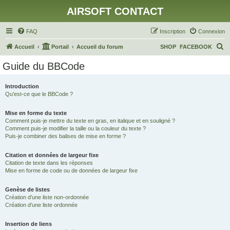
AIRSOFT CONTACT
FAQ
Inscription
Connexion
R
Accueil
Portail
Accueil du forum
SHOP
FACEBOOK
e
Guide du BBCode
c
h
Introduction
Qu’est-ce que le BBCode ?
e
r
Mise en forme du texte
c
Comment puis-je mettre du texte en gras, en italique et en souligné ?
Comment puis-je modifier la taille ou la couleur du texte ?
h
Puis-je combiner des balises de mise en forme ?
e
Citation et données de largeur fixe
r
Citation de texte dans les réponses
Mise en forme de code ou de données de largeur fixe
Genèse de listes
Création d’une liste non-ordonnée
Création d’une liste ordonnée
Insertion de liens