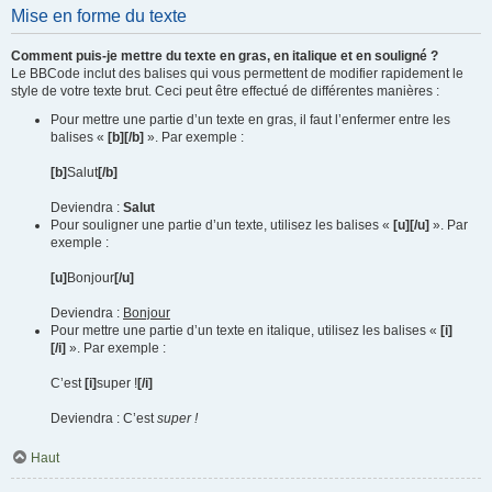
Mise en forme du texte
Comment puis-je mettre du texte en gras, en italique et en souligné ?
Le BBCode inclut des balises qui vous permettent de modifier rapidement le
style de votre texte brut. Ceci peut être effectué de différentes manières :
Pour mettre une partie d’un texte en gras, il faut l’enfermer entre les
balises «
[b][/b]
». Par exemple :
[b]
Salut
[/b]
Deviendra :
Salut
Pour souligner une partie d’un texte, utilisez les balises «
[u][/u]
». Par
exemple :
[u]
Bonjour
[/u]
Deviendra :
Bonjour
Pour mettre une partie d’un texte en italique, utilisez les balises «
[i]
[/i]
». Par exemple :
C’est
[i]
super !
[/i]
Deviendra : C’est
super !
Haut